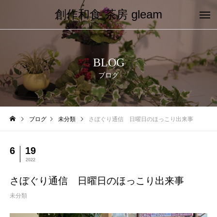
創作和食 茶房 gleam
BLOG
ブログ
ブログ
未分類
さぼぐり通信 日曜日のほっこり出来事
6
19
2022
さぼぐり通信 日曜日のほっこり出来事
未分類