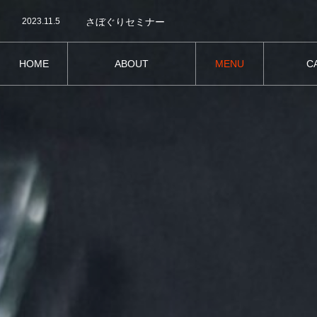
2023.11.5
さぼぐりセミナー
2023.09.19
新メニュー登場！
2024.04.5
店舗リニューアルのお知らせ
HOME
ABOUT
MENU
C
ホーム
茶房Gleamについて
お食事
グリー